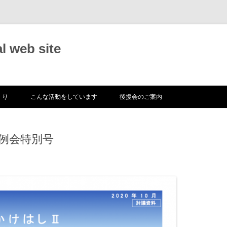
 web site
コ
ン
くり
こんな活動をしています
後援会のご案内
テ
ン
ツ
へ
ス
例会特別号
キ
ッ
プ